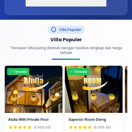
Rentang Harga
Villa Populer
Villa Populer
Temukan Villa paling diminati dengan fasilitas lengkap dan harga
Kapasitas
terbaik
Jumlah Kamar
Tersedia
Tersedia
Dekat Wisata
Alulla With Private Pool
Superior Room Dieng
W
Terapkan Filter
(5.00/5.00)
(5.00/5.00)