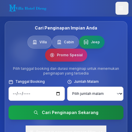
Langsung ke konten utama
Buk
Cari Penginapan Impian Anda
Villa
Cabin
Jeep
Promo Spesial
Pilih tanggal booking dan durasi menginap untuk menemukan
penginapan yang tersedia
Tanggal Booking
Jumlah Malam
Cari Penginapan Sekarang
Permudah pencarian dengan filter