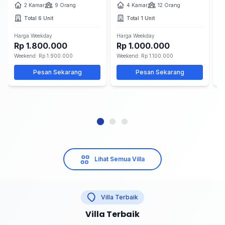
Reset
2 Kamar
9 Orang
4 Kamar
12 Orang
Total 6 Unit
Total 1 Unit
Harga Weekday
Harga Weekday
Ha
Rp 1.800.000
Rp 1.000.000
R
Weekend: Rp 1.900.000
Weekend: Rp 1.100.000
We
Pesan Sekarang
Pesan Sekarang
Lihat Semua Villa
Villa Terbaik
Villa Terbaik