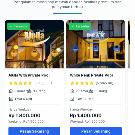
Pengalaman menginap mewah dengan fasilitas premium dan
pelayanan terbaik
Tersedia
Tersedia
Alulla With Private Pool
White Peak Private Pool
S
(5.00/5.00)
(5.00/5.00)
2 Kamar
9 Orang
2 Kamar
8 Orang
Total 6 Unit
Total 2 Unit
Harga Weekday
Harga Weekday
Ha
Rp 1.800.000
Rp 1.400.000
R
Weekend: Rp 1.900.000
Weekend: Rp 1.500.000
We
Pesan Sekarang
Pesan Sekarang