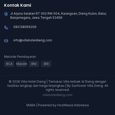
Kontak Kami
Jl Arjuna Selatan RT 002 RW 004, Karangsari, Dieng Kulon, Batur,
Banjarnegara, Jawa Tengah 53456
082138056206
info@villahoteldieng.com
Metode Pembayaran
BCA
Mandiri
BNI
BRI
© 2026 Villa Hotel Dieng | Temukan Villa terbaik di Dieng dengan
fasilitas lengkap dan harga terjangkau | By Sunfower Villa Dieng. All
rights reserved.
villahoteldieng.com
MABA | Powered by HostNesia Indonesia